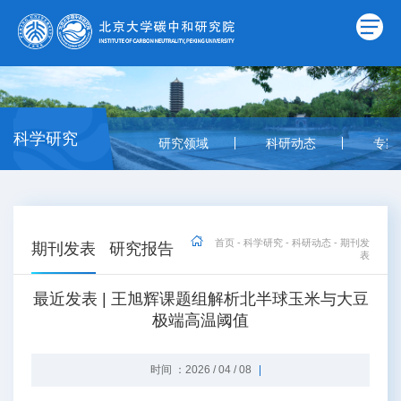
科学研究
研究领域
科研动态
专家
首页
-
科学研究
-
科研动态
-
期刊发
期刊发表
研究报告
表
最近发表 | 王旭辉课题组解析北半球玉米与大豆
极端高温阈值
时间 ：2026 / 04 / 08