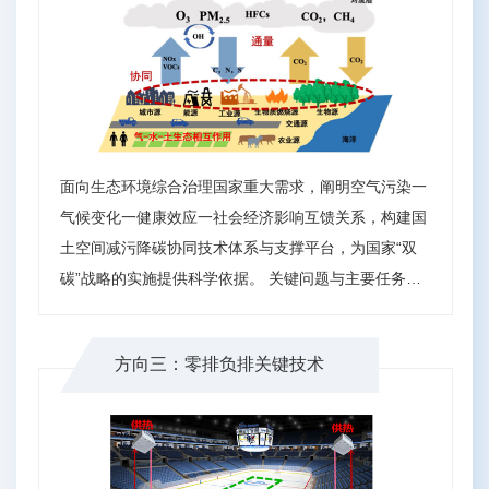
面向生态环境综合治理国家重大需求，阐明空气污染一
气候变化一健康效应一社会经济影响互馈关系，构建国
土空间减污降碳协同技术体系与支撑平台，为国家“双
碳”战略的实施提供科学依据。 关键问题与主要任务：
• “双碳”路径下污染物、温室气体和气候因子的演变规
律 • 多污染物多介质跨圈层的相互作用机制与量化模型
方向三：零排负排关键技术
• 气候变化下关键污染物的健康效应评估 • 多目标统筹
的减污降碳协同机制与调控路径