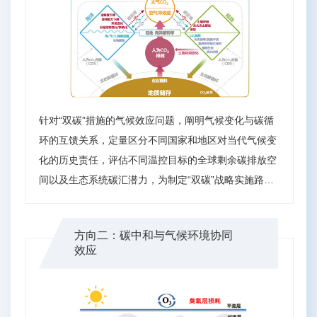
针对“双碳”措施的气候效应问题，阐明气候变化与碳循
环的互馈关系，定量区分不同国家和地区对当代气候变
化的历史责任，评估不同温控目标的全球剩余碳排放空
间以及生态系统碳汇潜力，为制定“双碳”战略实施路线
与减排增汇评估提供科学支撑。 关键问题与主要任
务： • 气候系统对温室气体变化的响应 • 碳中和措施的
方向二：碳中和与气候环境协同
气候效应 • 自然碳汇形成与维持机制 • 不同温室气体的
效应
协同效应 • 高分辨率排放清单构建