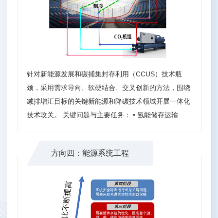
针对新能源发展和碳捕集封存利用（CCUS）技术瓶
颈，采用需求导向、软硬结合、交叉创新的方法，围绕
减排增汇目标的关键新能源和降碳技术领域开展一体化
技术攻关。 关键问题与主要任务： • 氢能储存运输技
术 • 光伏新材料技术 • 高效热交换技术 • 地热能勘查及
利用技术 • 油气清洁开发技术（页岩油原位开发） • 碳
方向四：能源系统工程
捕集封存技术（CCS,CCUS驱油和化工等） • 零碳工业
流程再造技术