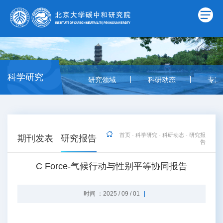
科学研究
研究领域
科研动态
专家
首页
-
科学研究
-
科研动态
-
研究报
期刊发表
研究报告
告
C Force-气候行动与性别平等协同报告
时间 ：2025 / 09 / 01